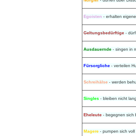
Nörgler
- dürfen über Dis
Egoisten
- erhalten eigen
Geltungsbedürftige
- dür
Ausdauernde
- singen in
Fürsorgliche
- verteilen 
Schreihälse
- werden beh
Singles
- bleiben nicht lang
Eheleute
- begegnen sich 
Magere
- pumpen sich voll 