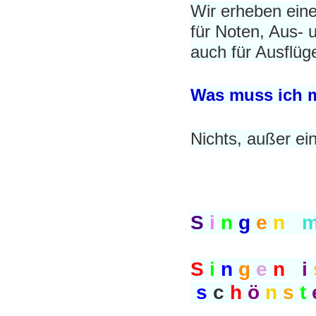
Wir erheben eine
für Noten, Aus- 
auch für Ausflüge
Was muss ich 
Nichts, außer ein
S
i
n
g
e
n
S
i
n
g
e
n
i
s
c
h
ö
n
s
t