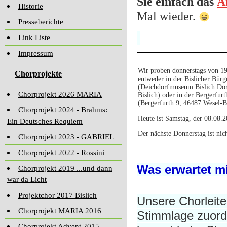
Sie einfach das
A
Historie
Mal wieder.
Presseberichte
Link Liste
Impressum
Wir proben donnerstags von 19
Chorprojekte
entweder in der Bislicher Bürg
(Deichdorfmuseum Bislich Dor
Chorprojekt 2026 MARIA
Bislich) oder in der Bergerfurt
(Bergerfurth 9, 46487 Wesel-B
Chorprojekt 2024 - Brahms:
Heute ist Samstag, der 08.08.2
Ein Deutsches Requiem
Der nächste Donnerstag ist nic
Chorprojekt 2023 - GABRIEL
Chorprojekt 2022 - Rossini
Was erwartet m
Chorprojekt 2019 ...und dann
war da Licht
Projektchor 2017 Bislich
Unsere Chorleite
Chorprojekt MARIA 2016
Stimmlage zuord
Chorprojekt Advent 2015