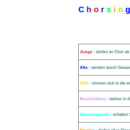
C
h
o
r
s
i
n
Junge
- dürfen im Chor al
Alte
- werden durch Gesan
Eitle
- können sich in die e
Bescheidene
- stehen in 
Hervorragende
- erhalten