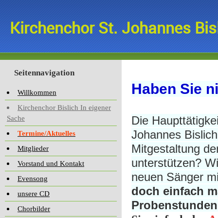
Kirchenchor St. Johannes Bis
Seitennavigation
Haben Sie ni
Willkommen
Kirchenchor Bislich In eigener
Die Haupttätigke
Sache
Johannes Bislich
Termine/Aktuelles
Mitgestaltung de
Mitglieder
unterstützen? Wi
Vorstand und Kontakt
neuen Sänger mi
Evensong
doch einfach m
unsere CD
Probenstunden
Chorbilder